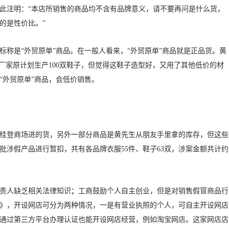
此注明：“本店所销售的商品均不含有品牌意义，请不要再问是什么货，
的是性价比。”
是“外贸原单”商品。在一般人看来，“外贸原单”商品就是正品货。黄
厂家原计划生产100双鞋子，但觉得这鞋子造型好，又用了其他低价的材
“外贸原单”商品，会低价销售。
登商场进的货，另外一部分商品是黄先生从朋友手里拿的库存，但这些
批涉假产品进行暂扣，共有各品牌衣服55件、鞋子63双，涉案金额共计约
人缺乏相关法律知识；工商鼓励个人自主创业，但是对销售假冒商品行
》，开设网店可分为两种情况，一是有营业执照的个人，可自主开设网店
通过第三方平台办理认证也能开设网店经营，例如淘宝网店。这家网店店